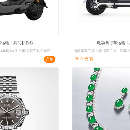
车运输工具商标授权
电动自行车运输工
摩托车;自行车;遥控运载工具(非玩具);手推车;运载工具用轮胎;民用无人机;陆、空、水或铁路用机动运载工具;电动运载工具;运载工具内装饰品;运载工具防盗设备
30.00
元/件
详情