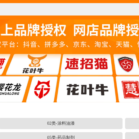
02类-涂料油漆
05类-药品制剂