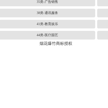
35类-广告销售
38类-通讯服务
41类-教育娱乐
44类-医疗园艺
烟花爆竹商标授权