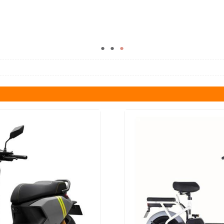
●
●
●