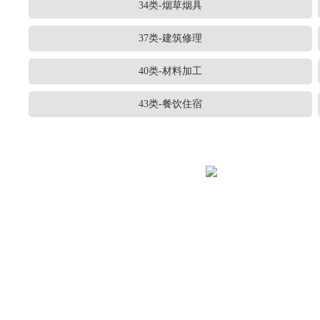
34类-烟草烟具
37类-建筑修理
40类-材料加工
43类-餐饮住宿